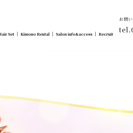
お問い
tel.
Hair Set
Kimono Rental
Salon info&access
Recruit