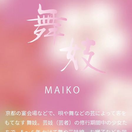
京都の宴会場などで、唄や舞などの芸によって客を
もてなす 舞妓。芸妓（芸者）の修行期間中の少女た
ちで、5 ～ 6 年 かけて舞や三味線、お囃子などを学