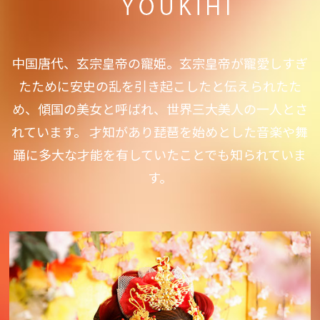
中国唐代、玄宗皇帝の寵姫。玄宗皇帝が寵愛しすぎ
たために安史の乱を引き起こしたと伝えられたた
め、傾国の美女と呼ばれ、世界三大美人の一人とさ
れています。 才知があり琵琶を始めとした音楽や舞
踊に多大な才能を有していたことでも知られていま
す。